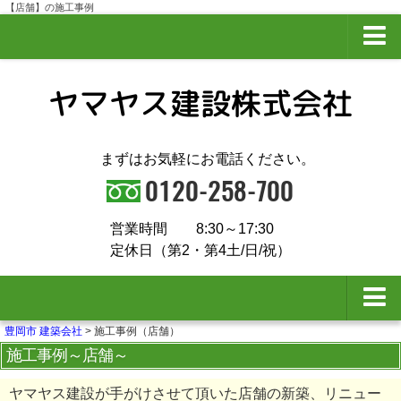
【店舗】の施工事例
プライバシーポリシー
サイトマップ
まずはお気軽にお電話ください。
営業時間
8:30～17:30
定休日（第2・第4土/日/祝）
豊岡市 建築会社
>
施工事例（店舗）
夢ハウスとは
施工事例～店舗～
会社概要
ヤマヤス建設が手がけさせて頂いた店舗の新築、リニュー