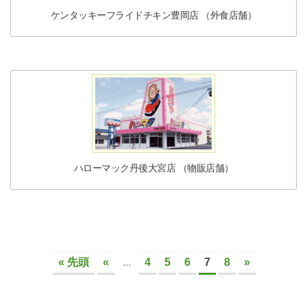
ケンタッキーフライドチキン豊岡店 （外食店舗）
ハローマック丹後大宮店 （物販店舗）
« 先頭
«
...
4
5
6
7
8
»