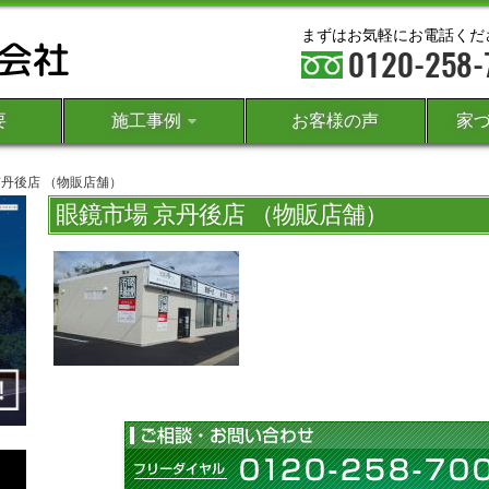
まずはお気軽にお電話くだ
要
施工事例
お客様の声
家
京丹後店 （物販店舗）
眼鏡市場 京丹後店 （物販店舗）