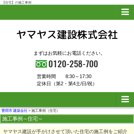
【住宅】の施工事例
プライバシーポリシー
サイトマップ
まずはお気軽にお電話ください。
営業時間
8:30～17:30
定休日（第2・第4土/日/祝）
豊岡市 建築会社
>
施工事例（住宅）
夢ハウスとは
施工事例～住宅～
会社概要
ヤマヤス建設が手がけさせて頂いた住宅の施工例をご紹介